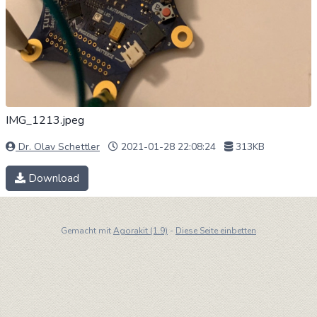
IMG_1213.jpeg
Dr. Olav Schettler
2021-01-28 22:08:24
313KB
Download
Gemacht mit
Agorakit (1.9)
-
Diese Seite einbetten