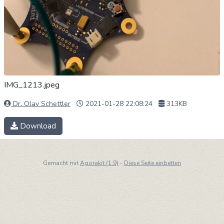
IMG_1213.jpeg
Dr. Olav Schettler
2021-01-28 22:08:24
313KB
Download
Gemacht mit
Agorakit (1.9)
-
Diese Seite einbetten