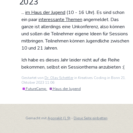
2023
...
im Haus der Jugend
(10 - 16 Uhr). Es sind schon
ein paar
interessante Themen
angemeldet. Das
ganze ist allerdings eine Unkonferenz, also können
und sollen die Teilnehmer eigene Ideen für Sessions
mitbringen. Teilnehmen können Jugendliche zwischen
10 und 21 Jahren.
Ich habe es dieses Jahr leider nicht auf die Reihe
bekommen, selbst ein Sessionthema anzubieten :(
Gestartet von
Dr. Olav Schettler
in Kreatives Coding in Bonn 21.
Oktober 2023 11:06
FutureCamp
Haus der Jugend
Gemacht mit
Agorakit (1.9)
-
Diese Seite einbetten