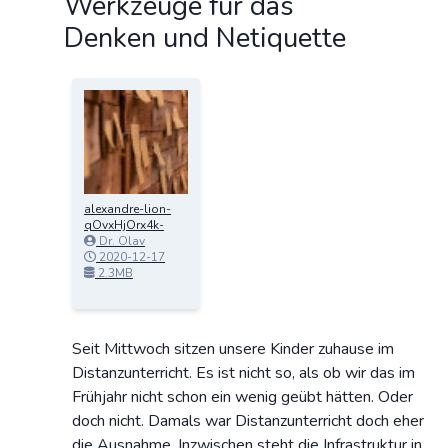
Werkzeuge für das
Denken und Netiquette
alexandre-lion-
qOvxHjOrx4k-
unsplash.jpeg
Dr. Olav
Schettler
2020-12-17
17:19:31
2.3MB
Seit Mittwoch sitzen unsere Kinder zuhause im
Distanzunterricht. Es ist nicht so, als ob wir das im
Frühjahr nicht schon ein wenig geübt hätten. Oder
doch nicht. Damals war Distanzunterricht doch eher
die Ausnahme. Inzwischen steht die Infrastruktur in