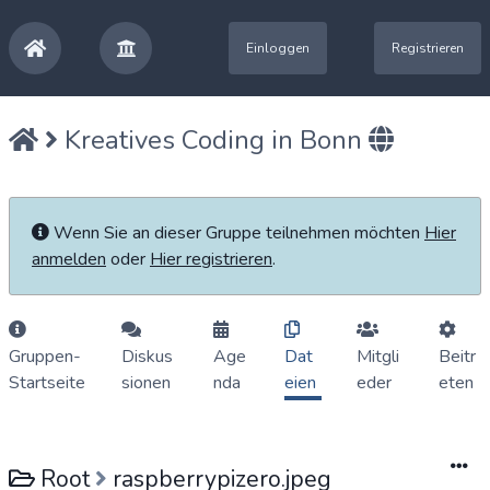
Einloggen
Registrieren
Kreatives Coding in Bonn
Wenn Sie an dieser Gruppe teilnehmen möchten
Hier
anmelden
oder
Hier registrieren
.
Gruppen-
Diskus
Age
Dat
Mitgli
Beitr
Startseite
sionen
nda
eien
eder
eten
Root
raspberrypizero.jpeg