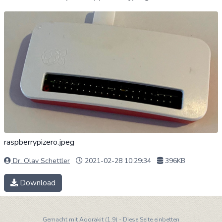
raspberrypizero.jpeg
Dr. Olav Schettler
2021-02-28 10:29:34
396KB
Download
Gemacht mit
Agorakit (1.9)
-
Diese Seite einbetten