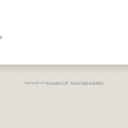
B
Gemacht mit
Agorakit (1.9)
-
Diese Seite einbetten