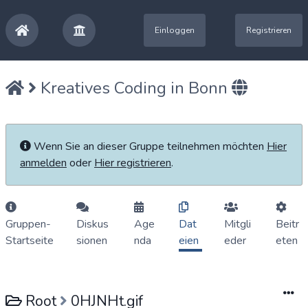
Einloggen
Registrieren
Kreatives Coding in Bonn
Wenn Sie an dieser Gruppe teilnehmen möchten
Hier
anmelden
oder
Hier registrieren
.
Gruppen-
Diskus
Age
Dat
Mitgli
Beitr
Startseite
sionen
nda
eien
eder
eten
Root
0HJNHt.gif