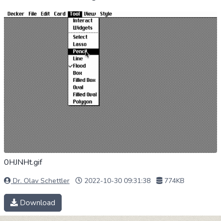
0HJNHt.gif
Dr. Olav Schettler
2022-10-30 09:31:38
774KB
Download