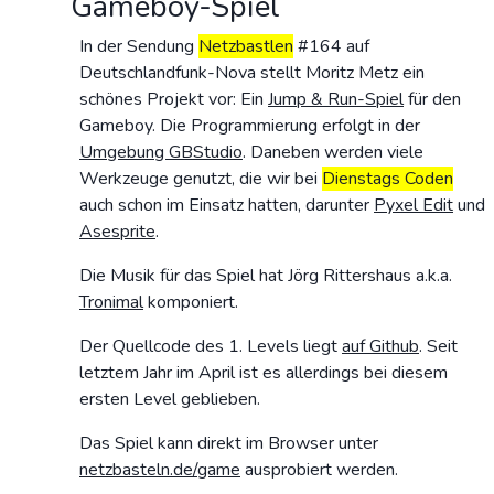
Gameboy-Spiel
In der Sendung
Netzbastlen
#164 auf
Deutschlandfunk-Nova stellt Moritz Metz ein
schönes Projekt vor: Ein
Jump & Run-Spiel
für den
Gameboy. Die Programmierung erfolgt in der
Umgebung GBStudio
. Daneben werden viele
Werkzeuge genutzt, die wir bei
Dienstags Coden
auch schon im Einsatz hatten, darunter
Pyxel Edit
und
Asesprite
.
Die Musik für das Spiel hat Jörg Rittershaus a.k.a.
Tronimal
komponiert.
Der Quellcode des 1. Levels liegt
auf Github
. Seit
letztem Jahr im April ist es allerdings bei diesem
ersten Level geblieben.
Das Spiel kann direkt im Browser unter
netzbasteln.de/game
ausprobiert werden.