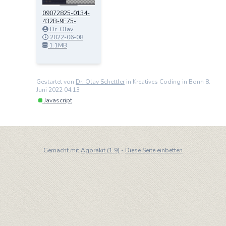
09072825-0134-
432B-9F75-
2B704EED45DE.p
Dr. Olav
ng
Schettler
2022-06-08
04:16:32
1.1MB
Gestartet von
Dr. Olav Schettler
in Kreatives Coding in Bonn 8.
Juni 2022 04:13
Javascript
Gemacht mit
Agorakit (1.9)
-
Diese Seite einbetten