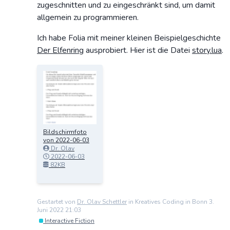
zugeschnitten und zu eingeschränkt sind, um damit
allgemein zu programmieren.
Ich habe Folia mit meiner kleinen Beispielgeschichte
Der Elfenring
ausprobiert. Hier ist die Datei
story.lua
.
Bildschirmfoto
von 2022-06-03
23.15.06.png
Dr. Olav
Schettler
2022-06-03
23:15:45
82KB
Gestartet von
Dr. Olav Schettler
in Kreatives Coding in Bonn 3.
Juni 2022 21:03
Interactive Fiction