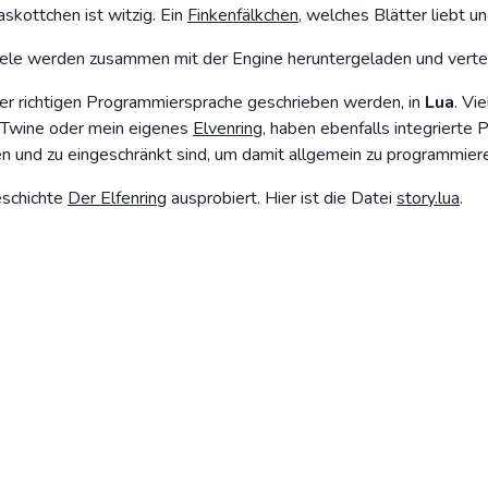
skottchen ist witzig. Ein
Finkenfälkchen
, welches Blätter liebt u
iele werden zusammen mit der Engine heruntergeladen und vertei
einer richtigen Programmiersprache geschrieben werden, in
Lua
. Vi
B. Twine oder mein eigenes
Elvenring
, haben ebenfalls integrierte 
n und zu eingeschränkt sind, um damit allgemein zu programmier
eschichte
Der Elfenring
ausprobiert. Hier ist die Datei
story.lua
.