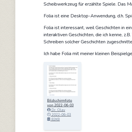
Scheibwerkzeug für erzählte Spiele. Das Ma
Folia ist eine Desktop-Anwendung, d.h. Sp
Folia ist interessant, weil Geschichten in 
interaktiven Geschichten, die ich kenne, z.
Schreiben solcher Geschichten zugeschnitte
Ich habe Folia mit meiner kleinen Beispielg
Bildschirmfoto
von 2022-06-03
23.15.06.png
Dr. Olav
Schettler
2022-06-03
23:15:45
82KB