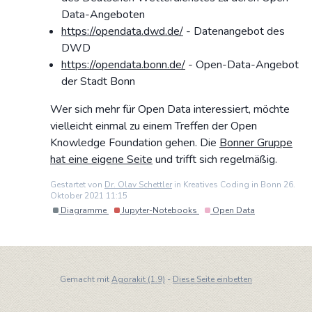
Data-Angeboten
https://opendata.dwd.de/
- Datenangebot des
DWD
https://opendata.bonn.de/
- Open-Data-Angebot
der Stadt Bonn
Wer sich mehr für Open Data interessiert, möchte
vielleicht einmal zu einem Treffen der Open
Knowledge Foundation gehen. Die
Bonner Gruppe
hat eine eigene Seite
und trifft sich regelmäßig.
Gestartet von
Dr. Olav Schettler
in Kreatives Coding in Bonn 26.
Oktober 2021 11:15
Diagramme
Jupyter-Notebooks
Open Data
Gemacht mit
Agorakit (1.9)
-
Diese Seite einbetten