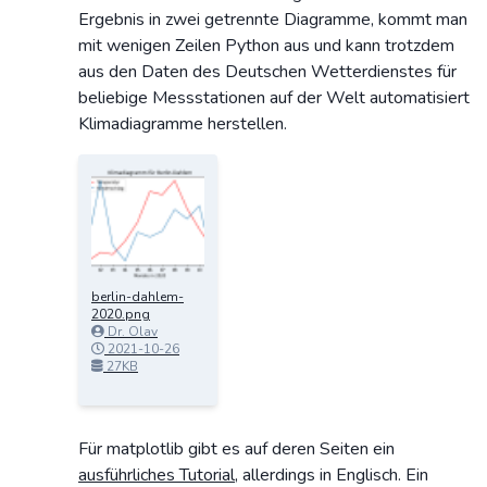
Ergebnis in zwei getrennte Diagramme, kommt man
mit wenigen Zeilen Python aus und kann trotzdem
aus den Daten des Deutschen Wetterdienstes für
beliebige Messstationen auf der Welt automatisiert
Klimadiagramme herstellen.
berlin-dahlem-
2020.png
Dr. Olav
Schettler
2021-10-26
12:19:06
27KB
Für matplotlib gibt es auf deren Seiten ein
ausführliches Tutorial
, allerdings in Englisch. Ein