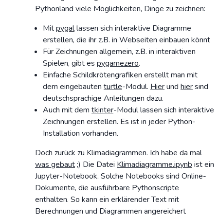
Pythonland viele Möglichkeiten, Dinge zu zeichnen:
Mit
pygal
lassen sich interaktive Diagramme
erstellen, die ihr z.B. in Webseiten einbauen könnt
Für Zeichnungen allgemein, z.B. in interaktiven
Spielen, gibt es
pygamezero
.
Einfache Schildkrötengrafiken erstellt man mit
dem eingebauten
turtle
-Modul.
Hier
und
hier
sind
deutschsprachige Anleitungen dazu.
Auch mit dem
tkinter
-Modul lassen sich interaktive
Zeichnungen erstellen. Es ist in jeder Python-
Installation vorhanden.
Doch zurück zu Klimadiagrammen. Ich habe da mal
was gebaut
;) Die Datei
Klimadiagramme.ipynb
ist ein
Jupyter-Notebook. Solche Notebooks sind Online-
Dokumente, die ausführbare Pythonscripte
enthalten. So kann ein erklärender Text mit
Berechnungen und Diagrammen angereichert