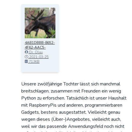
4AB1DBBB-8652-
4F62-AAC5-
BC2619CDDFE8.j
Dr. Olav
peg
Schettler
2021-03-25
16:06:21
713KB
Unsere zwölfjährige Tochter lässt sich manchmal
breitschlagen, zusammen mit Freunden ein wenig
Python zu erforschen. Tatsächlich ist unser Haushalt
mit RaspberryPis und anderen, programmierbaren
Gadgets, bestens ausgestattet. Vielleicht genau
wegen dieses (Über-)Angebotes, vielleicht auch,
weil wir das passende Anwendungsfeld noch nicht