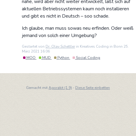
nahe, wird aber nicht weiter entwickelt, läßt sich auf
aktuellen Betriebssystemen kaum noch installieren
und gibt es nicht in Deutsch – soo schade.
Ich glaube, man muss sowas neu erfinden. Oder weiß
jemand von solch einer Umgebung?
Gestartet von
Dr. Olav Schettler
in Kreatives Coding in Bonn 25.
März 2021 16:06
MOO
MUD
Python
Social Coding
Gemacht mit
Agorakit (1.9)
-
Diese Seite einbetten