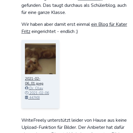
gefunden. Das taugt durchaus als Schülerblog, auch
für eine ganze Klasse.
Wir haben aber damit erst einmal
ein Blog für Kater
Fritz
eingerichtet - endlich ;)
2021-02-
06_01.jpeg
Dr. Olav
Schettler
2021-02-06
22:32:02
447KB
WriteFreely unterstützt leider von Hause aus keine
Upload-Funktion für Bilder. Der Anbieter hat dafür