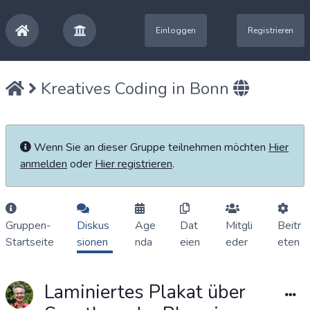
Einloggen
Registrieren
Kreatives Coding in Bonn
Wenn Sie an dieser Gruppe teilnehmen möchten
Hier
anmelden
oder
Hier registrieren
.
Gruppen-
Diskus
Age
Dat
Mitgli
Beitr
Startseite
sionen
nda
eien
eder
eten
Laminiertes Plakat über