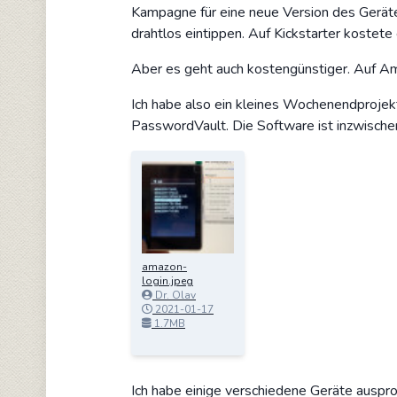
Kampagne für eine neue Version des Geräte
drahtlos eintippen. Auf Kickstarter kostete
Aber es geht auch kostengünstiger. Auf A
Ich habe also ein kleines Wochenendprojek
PasswordVault. Die Software ist inzwischen
amazon-
login.jpeg
Dr. Olav
Schettler
2021-01-17
14:30:17
1.7MB
Ich habe einige verschiedene Geräte auspro