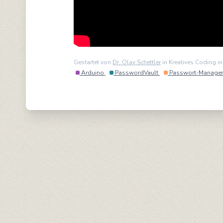
Gestartet von
Dr. Olav Schettler
in Kreatives Coding i
Arduino
PasswordVault
Passwort-Manager