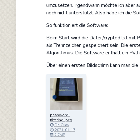
umzusetzen. Irgendwann möchte ich aber a
noch nicht unterstützt. Also habe ich die S
So funktioniert die Software:
Beim Start wird die Datei /crypted.txt mi
als Trennzeichen gespeichert sein. Die ers
Algorithmus
. Die Software enthält ein Pyt
Über einen ersten Bildschirm kann man die P
password-
filtering.jpeg
Dr. Olav
Schettler
2021-01-17
14:44:28
2.7MB