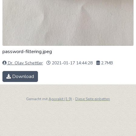
password-filtering.jpeg
Dr. Olav Schettler
2021-01-17 14:44:28
2.7MB
Download
Gemacht mit
Agorakit (1.9)
-
Diese Seite einbetten