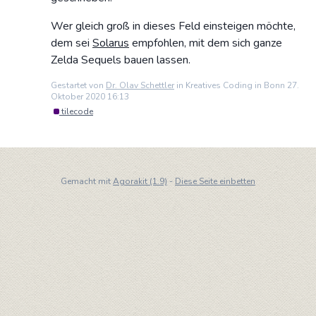
Wer gleich groß in dieses Feld einsteigen möchte,
dem sei
Solarus
empfohlen, mit dem sich ganze
Zelda Sequels bauen lassen.
Gestartet von
Dr. Olav Schettler
in Kreatives Coding in Bonn 27.
Oktober 2020 16:13
tilecode
Gemacht mit
Agorakit (1.9)
-
Diese Seite einbetten