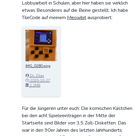
Lobbyarbeit in Schulen, aber hier haben sie wirklich
etwas Besonderes auf die Beine gestellt. Ich habe
TileCode auf meinem
Meowbit
ausprobiert:
IMG_0280.png
Dr. Olav
Schettler
2020-10-27
16:48:10
2.2MB
Für die Jüngeren unter euch: Die komischen Kästchen
bei den acht Spieleeinträgen in der Mitte der
Startseite sind Bilder von 3,5 Zoll-Disketten. Das
war in den 90er Jahren des letzten Jahrhunderts