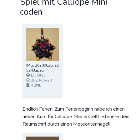
Spiel mit Calliope Mini
coden
IMG_20200626_22
5243.jpeg
Dr. Olav
Schettler
2020-06-28
13:57:15
4.2MB
Endlich Ferien. Zum Ferienbeginn habe ich einen
neuen Kurs für Calliope Mini erstellt: Steuere dein
Raumschiff durch einen Meteoritenhagel!