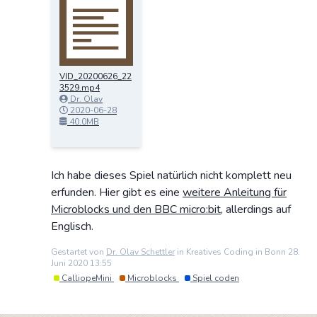
VID_20200626_22
3529.mp4
Dr. Olav
Schettler
2020-06-28
13:56:43
40.0MB
Ich habe dieses Spiel natürlich nicht komplett neu
erfunden. Hier gibt es eine
weitere Anleitung für
Microblocks und den BBC micro:bit
, allerdings auf
Englisch.
Gestartet von
Dr. Olav Schettler
in Kreatives Coding in Bonn 28.
Juni 2020 13:55
CalliopeMini
Microblocks
Spiel coden