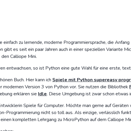
e einfach zu lernende, moderne Programmiersprache, die Anfang
n gibt es seit ein paar Jahren auch in einer speziellen Variante M
 den Calliope Mini.
en entwachsen, so ist Python eine gute Wahl für eine erste, tex
chönen Buch. Hier kann ich
Spiele mit Python supereasy prog
er modernen Version 3 von Python vor. Sie nutzen die Bibliothek
ebung erklären sie
Idle
. Diese Umgebung ist zwar schon etwas in
twicklerin Spiele für Computer. Möchte man gerne auf Geräten wi
-Programmierung nicht so toll aus. Als einzige, verlässlich fun
s einen kompletten Lehrgang zu MicroPython auf dem Calliope Min