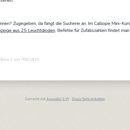
ssehen:
en? Zugegeben, da fängt die Sucherei an. Im Calliope Mini-Kurs f
Anzeige aus 25 Leuchtdioden
. Befehle für Zufallszahlen findet man
n Bonn 2. Juni 2020 19:10
Gemacht mit
Agorakit (1.9)
-
Diese Seite einbetten