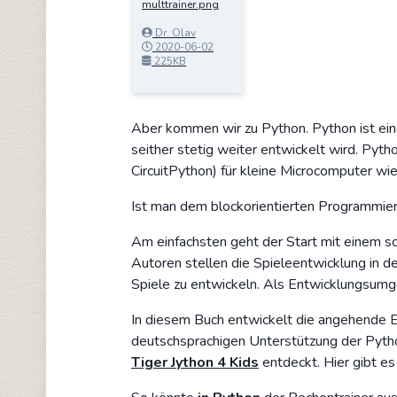
multtrainer.png
Dr. Olav
Schettler
2020-06-02
20:37:36
225KB
Aber kommen wir zu Python. Python ist ein
seither stetig weiter entwickelt wird. Pytho
CircuitPython) für kleine Microcomputer wie
Ist man dem blockorientierten Programmier
Am einfachsten geht der Start mit einem s
Autoren stellen die Spieleentwicklung in d
Spiele zu entwickeln. Als Entwicklungsumg
In diesem Buch entwickelt die angehende En
deutschsprachigen Unterstützung der Python
Tiger Jython 4 Kids
entdeckt. Hier gibt e