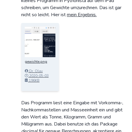
kleines Programm in Pythonista auf dem iPad
schreiben, um Gewichte umzurechnen. Das ist gar
nicht so leicht. Hier ist
mein Ergebnis.
gewichte.png
Dr. Olav
Schettler
2020-05-03
13:24:07
196KB
Das Programm liest eine Eingabe mit Vorkomma-,
Nachkommastellen und Masseeinheit ein und gibt
den Wert als Tonne, Kilogramm, Gramm und
Milligramm aus. Dabei benutze ich das Package
decimal
für genaue Berechnungen, akzeptiere ein