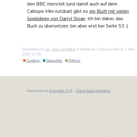
den BBC micro:bit (und damit auch auf dem
Calliope Mini nutzbar) gibt es
ein Buch mit vielen
Spielideen von Darryl Sloan
. Ich bin dabei, das
Buch zu übersetzen, bin aber erst bei Seite 53 :)
Gestartet von
Dr. Olav Schettler
in Kreatives Coding in Bonn 3. Mai
2020 12:35
Coding
Gewichte
Python
Gemacht mit
Agorakit (1.9)
-
Diese Seite einbetten