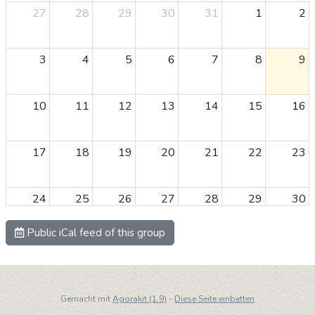
27
28
29
30
31
1
2
3
4
5
6
7
8
9
10
11
12
13
14
15
16
17
18
19
20
21
22
23
24
25
26
27
28
29
30
Public iCal feed of this group
31
1
2
3
4
5
6
Gemacht mit
Agorakit (1.9)
-
Diese Seite einbetten