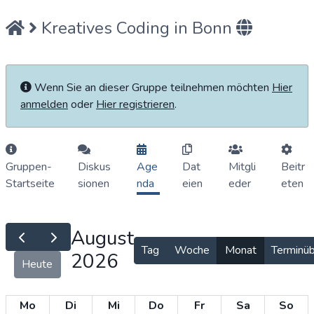
Kreatives Coding in Bonn
Wenn Sie an dieser Gruppe teilnehmen möchten
Hier
anmelden
oder
Hier registrieren
.
Gruppen-
Diskus
Age
Dat
Mitgli
Beitr
Startseite
sionen
nda
eien
eder
eten
August
Tag
Woche
Monat
Terminüb
2026
Heute
Mo
Di
Mi
Do
Fr
Sa
So