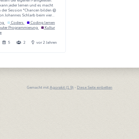
itern der eigenen Fähigkeiten.
kann jeder lernen und es macht
n der Session "Chancen bilden @
n Johannes Schlarb beim vier...
ung
Coders
Coding lernen
uter Programmierung
Kultur
e
5
2
vor 2 Jahren
Gemacht mit
Agorakit (1.9)
-
Diese Seite einbetten