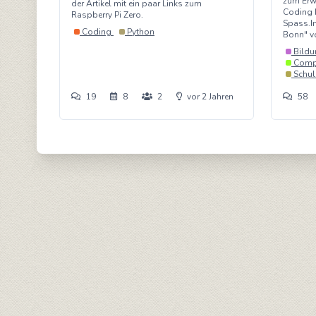
zum Erwe
der Artikel mit ein paar Links zum
Coding 
Raspberry Pi Zero.
Spass.I
Coding
Python
Bonn" vo
Bild
Comp
Schul
19
8
2
vor 2 Jahren
58