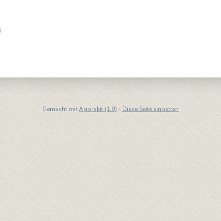
B
Gemacht mit
Agorakit (1.9)
-
Diese Seite einbetten