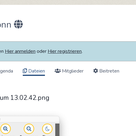
onn
ten
Hier anmelden
oder
Hier registrieren
.
genda
Dateien
Mitglieder
Beitreten
 um 13.02.42.png