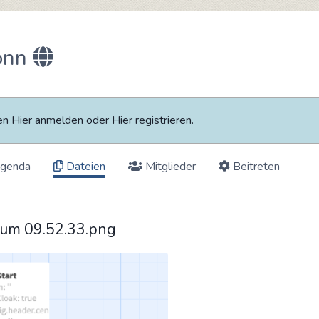
onn
ten
Hier anmelden
oder
Hier registrieren
.
genda
Dateien
Mitglieder
Beitreten
 um 09.52.33.png