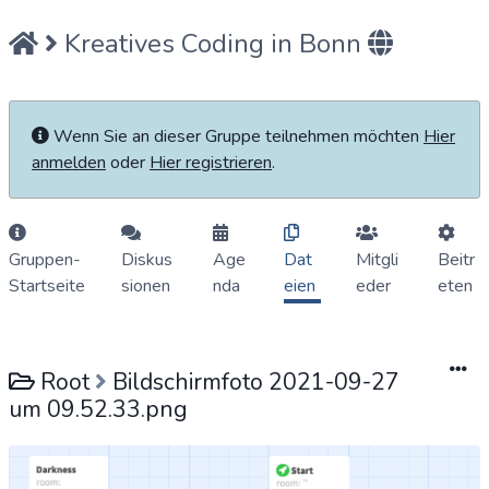
Kreatives Coding in Bonn
Wenn Sie an dieser Gruppe teilnehmen möchten
Hier
anmelden
oder
Hier registrieren
.
Gruppen-
Diskus
Age
Dat
Mitgli
Beitr
Startseite
sionen
nda
eien
eder
eten
Root
Bildschirmfoto 2021-09-27
um 09.52.33.png