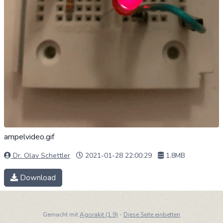
ampelvideo.gif
Dr. Olav Schettler
2021-01-28 22:00:29
1.8MB
Download
Gemacht mit
Agorakit (1.9)
-
Diese Seite einbetten