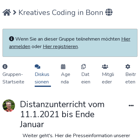
Kreatives Coding in Bonn
Wenn Sie an dieser Gruppe teilnehmen möchten
Hier
anmelden
oder
Hier registrieren
.
Gruppen-
Diskus
Age
Dat
Mitgli
Beitr
Startseite
sionen
nda
eien
eder
eten
Distanzunterricht vom
11.1.2021 bis Ende
Januar
Weiter geht's. Hier die Presseinformation unserer