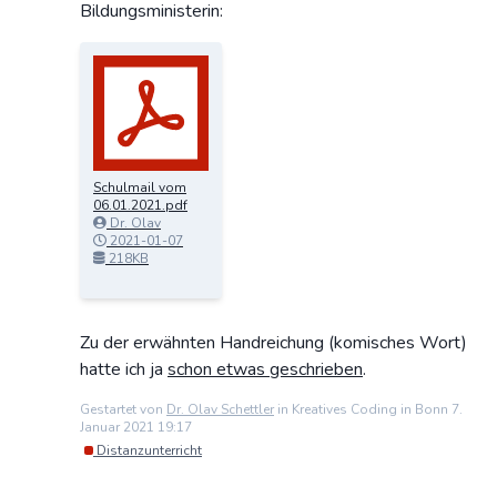
Bildungsministerin:
Schulmail vom
06.01.2021.pdf
Dr. Olav
Schettler
2021-01-07
19:17:15
218KB
Zu der erwähnten Handreichung (komisches Wort)
hatte ich ja
schon etwas geschrieben
.
Gestartet von
Dr. Olav Schettler
in Kreatives Coding in Bonn 7.
Januar 2021 19:17
Distanzunterricht