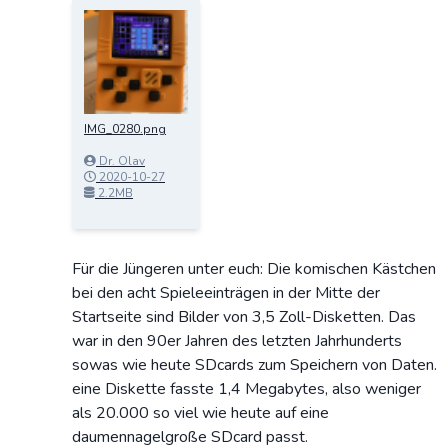
IMG_0280.png
Dr. Olav
Schettler
2020-10-27
16:48:10
2.2MB
Für die Jüngeren unter euch: Die komischen Kästchen
bei den acht Spieleeinträgen in der Mitte der
Startseite sind Bilder von 3,5 Zoll-Disketten. Das
war in den 90er Jahren des letzten Jahrhunderts
sowas wie heute SDcards zum Speichern von Daten.
eine Diskette fasste 1,4 Megabytes, also weniger
als 20.000 so viel wie heute auf eine
daumennagelgroße SDcard passt.