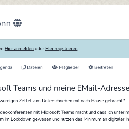
onn
ten
Hier anmelden
oder
Hier registrieren
.
genda
Dateien
Mitglieder
Beitreten
osoft Teams und meine EMail-Adress
kwürdigen Zettel zum Unterschrieben mit nach Hause gebracht?
r Videokonferenzen mit Microsoft Teams macht und dass ich unter
nsam im Lockdown gewesen und nutzen das Minimum an digitaler Inf