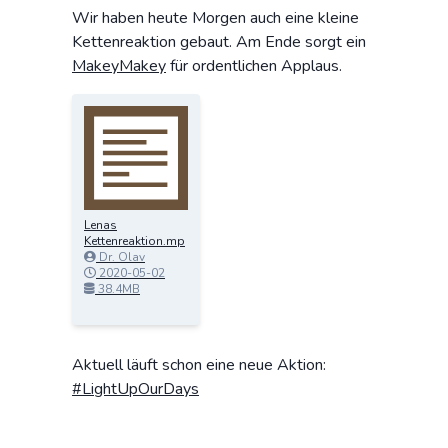
Wir haben heute Morgen auch eine kleine
Kettenreaktion gebaut. Am Ende sorgt ein
MakeyMakey
für ordentlichen Applaus.
Lenas
Kettenreaktion.mp
4
Dr. Olav
Schettler
2020-05-02
11:51:56
38.4MB
Aktuell läuft schon eine neue Aktion:
#LightUpOurDays